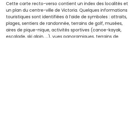
Cette carte recto-verso contient un index des localités et
un plan du centre-ville de Victoria. Quelques informations
touristiques sont identifiées à l’aide de symboles : attraits,
plages, sentiers de randonnée, terrains de golf, musées,
aires de pique-nique, activités sportives (canoe-kayak,
escalade, ski alpin, …), vues panoramiques, terrains de
camping.
La légende est en anglais.
Find us at
World of Maps
1191 Wellington St. W
Ottawa
,
ON
Canada
K1Y 2Z6