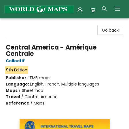
World of Maps
Go back
Central America - Amérique
Centrale
Collectif
9th Edition
Publisher:
ITMB maps
Language:
English, French, Multiple languages
Maps
/
Sheetmap
Travel
/
Central America
Reference
/
Maps